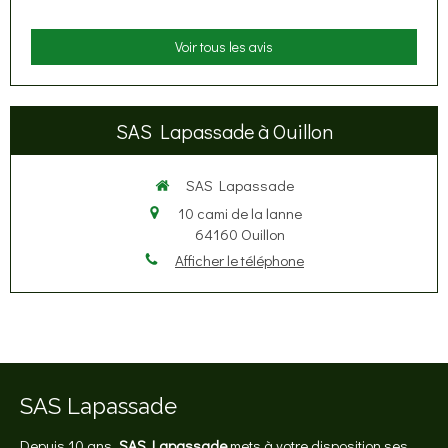
Voir tous les avis
SAS Lapassade à Ouillon
SAS Lapassade
10 cami de la lanne
64160
Ouillon
Afficher le téléphone
SAS Lapassade
Depuis 10 ans,
SAS Lapassade
mets à votre disposition ses